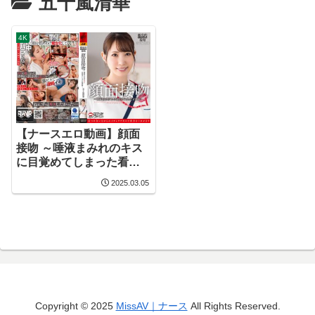
五十嵐清華
4K
【ナースエロ動画】顔面
接吻 ～唾液まみれのキス
に目覚めてしまった看護
師～ 五十嵐清華
2025.03.05
Copyright © 2025
MissAV｜ナース
All Rights Reserved.