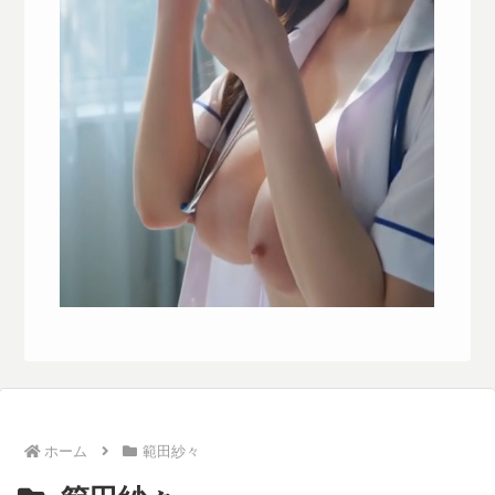
ホーム
範田紗々