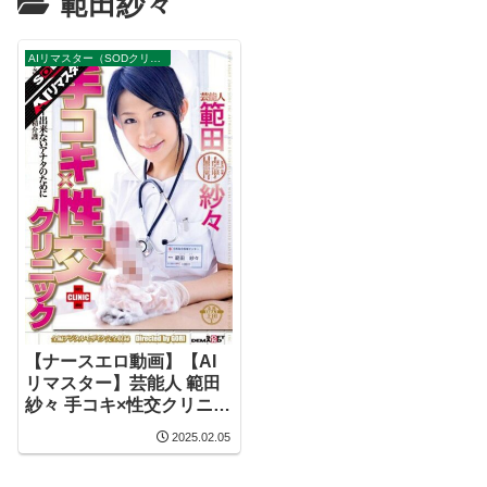
範田紗々
AIリマスター（SODクリエイト）
【ナースエロ動画】【AI
リマスター】芸能人 範田
紗々 手コキ×性交クリニッ
ク
2025.02.05