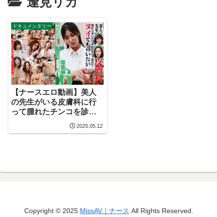
逢見リカ
ドキュメンタリー
【ナースエロ動画】美人
の先生がいる皮膚科に行
って腫れたチンコを診て
もらう流れでヌイてもら
2025.05.12
いたい総集編（6）
Copyright © 2025
MissAV｜ナース
All Rights Reserved.