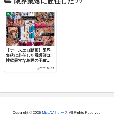
限界集落に赴任した○○
4K
【ナースエロ動画】限界
集落に赴任した看護師は
性欲異常な島民の子種を
毎日子宮で受胎してい
2025.08.19
る。 小湊よつ葉
Copyright © 2025
MissAV｜ナース
All Rights Reserved.