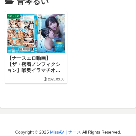
音琴るい
3P・4P
【ナースエロ動画】
【ザ・密着ノンフィクシ
ョン】喉奥イラマチオ射
精依存管理センター 過度
2025.03.03
な性欲やイラマ症候群に
よる射精依存症の治療に
励む緊急医療の最前線を
取材したドキュメント
Copyright © 2025
MissAV｜ナース
All Rights Reserved.