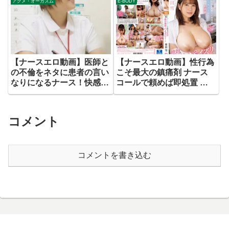
アクメ・オーガズム
E-BODY
2.5次元セックス撮影
11
会！！
【ナースエロ動画】医師と
【ナースエロ動画】性行為
の不倫をネタに患者の言い
こそ最大の鎮痛剤 ナース
なりになるナース！快感に
コールで頼めば即処置 絶
は抗えず漏れ出る喘ぎ声！
対挟射！パイズリナース
新田雪
コメント
コメントを書き込む