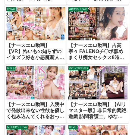
窒○寸前授乳手コキ＆生ハ
（びょういん）送りにする
kawaii
4時間以上作品
メSEX
サイレント性交 弥生みづ
き 美園和花 沙月恵奈
【ナースエロ動画】
【ナースエロ動画】吉高
【VR】怖いもの知らずの
寧々 FALENOチ〇ポ舐め
イタズラ好き小悪魔新人ナ
まくり痴女セックス8時間
ースがバレたらヤバい状況
ベスト
h.m.p
AVS collector’s
でニヤニヤ挿入おねだり生
ハメ中出しご奉仕 和久井
美兎
【ナースエロ動画】入院中
【ナースエロ動画】【AIリ
で発散出来ない性欲を優し
マスター版】非日常的悶絶
く包み込んでくれるおっぱ
遊戯 訪問看護士、ゆなの
いナース 最高にやわらか
場合 愛乃ゆな
MOODYZ DIVA
8KVR
いKカップでむにゅむにゅ
パイズリ 二羽紗愛