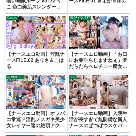
喰い無限ループ vol.32 り
ースFILE.01 きよか＆ゆの
こ 色白美肌スレンダーは
責め好きでした
Kaiware
GLORY QUEST
【ナースエロ動画】淫乱ナ
【ナースエロ動画】「お口
ースFILE.02 ありさ＆こは
にお薬垂らしますねぇ」涎
る
だらだらベロチュー痴女ナ
ース 宮城りえ
MONSTERS
LEO
【ナースエロ動画】オフパ
【ナースエロ動画】入院生
コ常連ド淫乱メスガキ美少
活が長すぎて無防備な新人
女レイヤー達の絶頂アクメ
ナースのぱつぱつスケパン
キメ込む人気Vtuber併せ
尻で毎日勃起してしまう僕