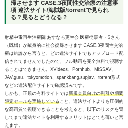
帰させます CASE.3夜間性交治療の注意事
項 違法サイト/海賊版/torrentで見られ
る？見るとどうなる？
射精中毒再生治療院 あすなろ更生会 医療従事者・Sさん
（既婚）が献身的に社会復帰させます CASE.3夜間性交治
療は結論から言うと、どの違法サイトでもアップロード配
信されてませんでしたので、フル動画を完全無料で視聴す
ることはできません。XVideos、Pornhub、MISSAV、
JAV.guru、tokyomotion、spankbang,supjav、torrent形式
などの違法配信サイトで確認済みです。
しかも、正規の有料サイトでは
新規会員向けの割引や期間
限定セールを実施している
こと、違法サイトよりも圧倒的
な高画質で視聴できることを考えると、以下のリスクを冒
してまで違法サイトを利用するメリットはとても薄いと言
えます。