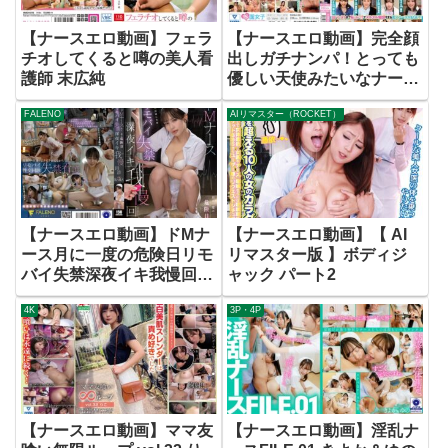
【ナースエロ動画】フェラ
【ナースエロ動画】完全顔
チオしてくると噂の美人看
出しガチナンパ！とっても
護師 末広純
優しい天使みたいなナース
さんに包茎インポ童貞3重
FALENO
AIリマスター（ROCKET）
苦男子のオナニーの介抱し
てもらいました！！かわい
すぎる裸体にズル剥けフル
勃起したち●ぽを白衣の奥
にズブリ！金玉空になるま
で何度も中に出しました！
【ナースエロ動画】ドMナ
【ナースエロ動画】【 AI
母性溢れる清楚ナース編
ース月に一度の危険日リモ
リマスター版 】ボディジ
バイ失禁深夜イキ我慢回診
ャック パート2
RARA
4K
3P・4P
【ナースエロ動画】ママ友
【ナースエロ動画】淫乱ナ