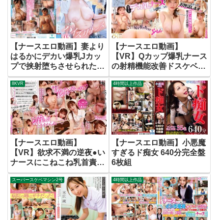
【ナースエロ動画】妻より
【ナースエロ動画】
はるかにデカい爆乳Jカッ
【VR】Qカップ爆乳ナース
プで挟射堕ちさせられた
の射精機能改善ドスケベオ
世話焼きパイズリナース密
ナニーサポート治療
8KVR
4時間以上作品
着NTR看護 五条恋
Himari
【ナースエロ動画】
【ナースエロ動画】小悪魔
【VR】欲求不満の逆夜●い
すぎるド痴女 640分完全盤
ナースにこねこね乳首責め
6枚組
で痴女られちゃった入院中
スーパースケベマシン2号
4時間以上作品
のボクVR 13射精 藤森里穂