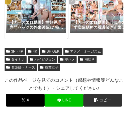
【ナースエロ動画】性欲処理
【ナースエロ動画】【都内大
専門セックス外来医院27 特別
学病院勤務の看護師さん限
編 SODSTAR 神木麗 妻とし
定】バブみある清楚なナース
て、看護師として、性医療に
さんがおっぱいチューチュー
生きる。
吸わせておチ○ポをよちよち
甘やかし射精させる授乳手コ
3P・4P
4K
SHIGEKI
アクメ・オーガズム
キ 美人ナース30人たっぷり5
時間9分ww
ダイナナ
ハイビジョン
即ハメ
潮吹き
看護婦・ナース
職業女子
この作品ページを見てのコメント（感想や情報等どんなこ
とでも！）・シェアしてください♪
X
LINE
コピー