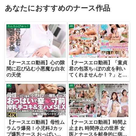
あなたにおすすめのナース作品
カムカムぴゅっ！
4K
【ナースエロ動画】心の隙
【ナースエロ動画】「童貞
間に忍び込む小悪魔な白衣
君の包茎ち○ぽの皮を剥い
の天使
てくれませんか！？」とっ
ても優しい天使みたいな現
4K
4K
役ナースさんをガチナン
パ！母性たっぷりち○ぽの
皮をムッキムッキ！カチカ
チにズル剥けた童貞ち○ぽ
に赤面発情！そのまま優し
く筆下ろしSEX！2
【ナースエロ動画】母性ム
【ナースエロ動画】時間よ
ラムラ爆発！小児科Jカッ
止まれ 時間停止の世界 女
プ爆乳ナース おっぱいで
医とナースを献身的に病淫