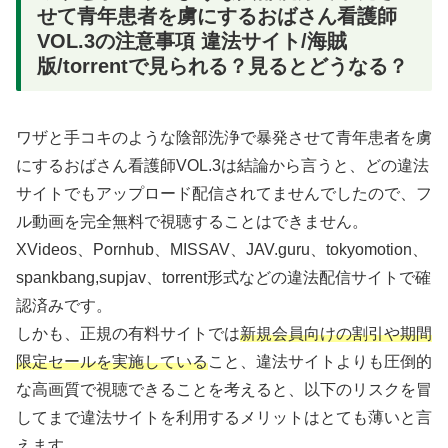
せて青年患者を虜にするおばさん看護師
VOL.3の注意事項 違法サイト/海賊
版/torrentで見られる？見るとどうなる？
ワザと手コキのような陰部洗浄で暴発させて青年患者を虜
にするおばさん看護師VOL.3は結論から言うと、どの違法
サイトでもアップロード配信されてませんでしたので、フ
ル動画を完全無料で視聴することはできません。
XVideos、Pornhub、MISSAV、JAV.guru、tokyomotion、
spankbang,supjav、torrent形式などの違法配信サイトで確
認済みです。
しかも、正規の有料サイトでは
新規会員向けの割引や期間
限定セールを実施している
こと、違法サイトよりも圧倒的
な高画質で視聴できることを考えると、以下のリスクを冒
してまで違法サイトを利用するメリットはとても薄いと言
えます。