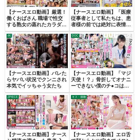
【ナースエロ動画】厳選！
【ナースエロ動画】「医療
働くおばさん 職場で性交
従事者として私たちは、患
する熟女の蒸れたカラダ
者様の前では絶対に表情を
BEST SELECTION vol.2
崩しません」限界集落の病
4K
DOC
院を支える看護師の献身
【ナースエロ動画】バレた
【ナースエロ動画】「マジ
らヤバい状況でクンニされ
天使！？」骨折してオナニ
本気でイッちゃう女たち
ーできない僕のチ●コは我
慢の限界！それを見かねた
2PIECE
キス・接吻
美人ナースは使命感に駆ら
れたのか優しく手を添えて
くれ… 10
【ナースエロ動画】ナース
【ナースエロ動画】エロ舌