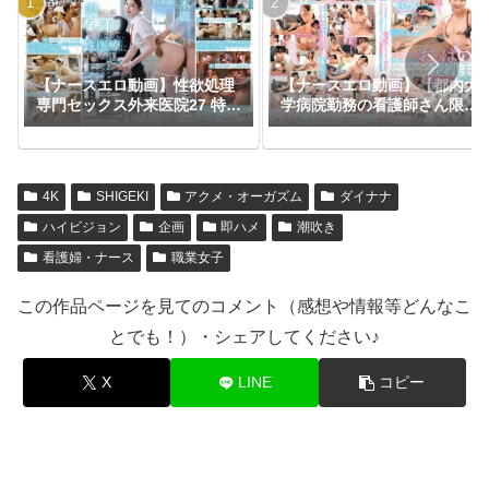
【ナースエロ動画】性欲処理
【ナースエロ動画】【都内大
専門セックス外来医院27 特別
学病院勤務の看護師さん限
編 SODSTAR 神木麗 妻とし
定】バブみある清楚なナース
て、看護師として、性医療に
さんがおっぱいチューチュー
生きる。
吸わせておチ○ポをよちよち
甘やかし射精させる授乳手コ
4K
SHIGEKI
アクメ・オーガズム
ダイナナ
キ 美人ナース30人たっぷり5
時間9分ww
ハイビジョン
企画
即ハメ
潮吹き
看護婦・ナース
職業女子
この作品ページを見てのコメント（感想や情報等どんなこ
とでも！）・シェアしてください♪
X
LINE
コピー