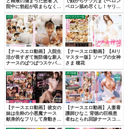
と精液の溜まった患者 入
で顔からケツ穴までベロン
院中に勃起が収まらなくな
ベロン舐め尽くし！ヤリす
ってしまい…
ぎ献身でキンタマ空っぽに
LEO
AIリマスター版
なるまで大量吐精11発！！
末広純
【ナースエロ動画】入院生
【ナースエロ動画】【AIリ
活が長すぎて無防備な新人
マスター版】ソープの女神
ナースのぱつぱつスケパン
さま 穂花
尻で毎日勃起してしまう僕
M男
JET映像
8
【ナースエロ動画】彼女の
【ナースエロ動画】人妻看
妹は生粋の小悪魔ナース
護師ひなこ 背徳の巨根患
献身的なフリして身動き取
者ねとられ回診ナースコー
れない僕のチ○ポをルーイ
ル 森日向子