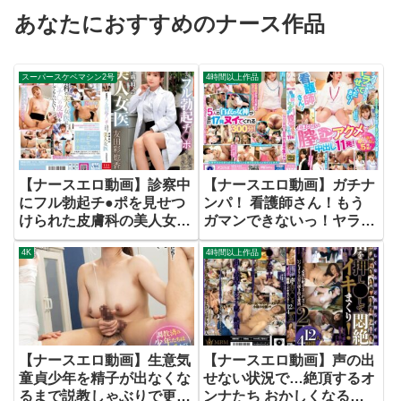
あなたにおすすめのナース作品
スーパースケベマシン2号
4時間以上作品
【ナースエロ動画】診察中
【ナースエロ動画】ガチナ
にフル勃起チ●ポを見せつ
ンパ！ 看護師さん！もう
けられた皮膚科の美人女医
ガマンできないっ！ヤラせ
友田彩也香
てください！ 止まらない
4K
4時間以上作品
膣キュンアクメで中出し11
発！
【ナースエロ動画】生意気
【ナースエロ動画】声の出
童貞少年を精子が出なくな
せない状況で…絶頂するオ
るまで説教しゃぶりで更生
ンナたち おかしくなるほ