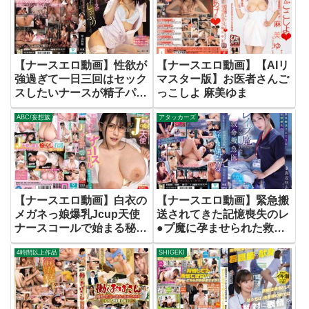
【ナースエロ動画】性欲が
【ナースエロ動画】【AIリ
強過ぎて一日三回はセック
マスター版】お医者さんご
スしたいナースが精子パン
っこしよ 麻美ゆま
パンに溜まった入院患者の
ABC/妄想族
アタッカーズ
チ●ポをしゃぶりまくる逆
夜●い病棟 栗山莉緒
【ナースエロ動画】白衣の
【ナースエロ動画】緊急搬
メガネっ娘爆乳Jcup天使
送されてきた記憶喪失のレ
ナースコールで始まる秘密
●プ魔に孕ませられた救命
のおっぱい看護 Boin「愛
救急医。 海老咲あお
4時間以上作品
SHIGEKI
川すず」Box3