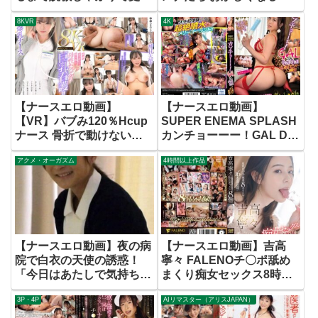
させるおばさん看護師
ど気持ちイイのに…声を押
8KVR
4K
し○して悶絶…イキまく
り！12人4時間2
【ナースエロ動画】
【ナースエロ動画】
【VR】バブみ120％Hcup
SUPER ENEMA SPLASH
ナース 骨折で動けないア
カンチョーーー！GAL DA
ナタを励まし甘やかす癒し
GO！！ GO！！ ブっ飛び
アクメ・オーガズム
4時間以上作品
の入院性活 中山ふみか
ボンバー噴射！！（AVSA-
274）
【ナースエロ動画】夜の病
【ナースエロ動画】吉高
院で白衣の天使の誘惑！
寧々 FALENOチ〇ポ舐め
「今日はあたしで気持ち良
まくり痴女セックス8時間
くならない？」
ベスト
3P・4P
AIリマスター（アリスJAPAN）