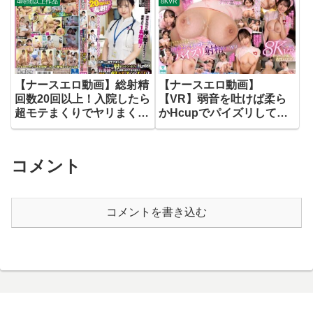
4時間以上作品
8KVR
ンドオーガズムで弄ぶので
す… 松本いちか
【ナースエロ動画】総射精
【ナースエロ動画】
回数20回以上！入院したら
【VR】弱音を吐けば柔ら
超モテまくりでヤリまくり
かHcupでパイズリしてく
で射精させられまくり！献
れる母性マシマシナースの
身的な看護師たちがボクの
甘々おっぱい看病VR 役野
病室を訪れて休む暇なく数
満里奈
コメント
珠繋ぎ…2
コメントを書き込む