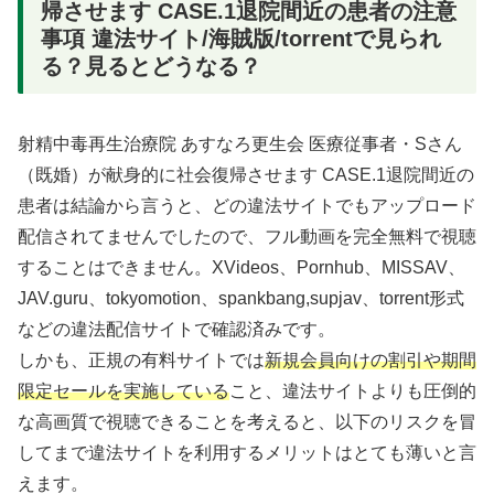
帰させます CASE.1退院間近の患者の注意
事項 違法サイト/海賊版/torrentで見られ
る？見るとどうなる？
射精中毒再生治療院 あすなろ更生会 医療従事者・Sさん
（既婚）が献身的に社会復帰させます CASE.1退院間近の
患者は結論から言うと、どの違法サイトでもアップロード
配信されてませんでしたので、フル動画を完全無料で視聴
することはできません。XVideos、Pornhub、MISSAV、
JAV.guru、tokyomotion、spankbang,supjav、torrent形式
などの違法配信サイトで確認済みです。
しかも、正規の有料サイトでは
新規会員向けの割引や期間
限定セールを実施している
こと、違法サイトよりも圧倒的
な高画質で視聴できることを考えると、以下のリスクを冒
してまで違法サイトを利用するメリットはとても薄いと言
えます。