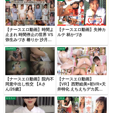
【ナースエロ動画】時間よ
【ナースエロ動画】失神カ
止まれ 時間停止の世界 VS
ルテ 林かづき
弥生みづき 椿りか 沙月恵
奈 小那海あや 美園和花
GooNiES
kawaii
【ナースエロ動画】院内不
【ナースエロ動画】
同意中出し性交 【Aさ
【VR】西野絵美×初VR×天
ん/26歳】
井特化 えちえちデカ尻ナ
ースに騎乗位で犯●れたい
おもちゃ
h.m.p