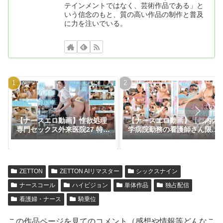
テインメントではなく、芸術作品である」と
いう信念のもと、質の高い作品の制作と普及
に力を注いでいる。
【ナースエロ動画】性欲処理
【ナースエロ動画】【都内大
専門セックス外来医院27 特別
学病院勤務の看護師さん限
編 SODSTAR 神木麗 妻とし
定】バブみある清楚なナース
て、看護師として、性医療に
さんがおっぱいチューチュー
生きる。
吸わせておチ○ポをよちよち
甘やかし射精させる授乳手コ
ZETTON
ZETTON AIリマスター
シックスナイン
キ 美人ナース30人たっぷり5
時間9分ww
ナースコール
ハイビジョン
単体作品
独占配信
看護婦・ナース
騎乗位
この作品ページを見てのコメント（感想や情報等どんなこ