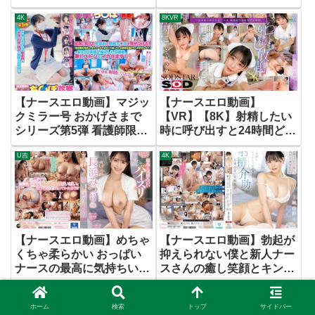
するおばさん看護師 超フ
射精コールするとご奉仕パ
4K
8KVR
レンドリー看護師さん
イズリで何度もヌイてくれ
た 小坂ひまり
【ナースエロ動画】マジッ
【ナースエロ動画】
クミラー号 おかげさまで
【VR】【8K】射精したい
シリーズ第5弾 看護師限定
時に呼び出すと24時間どん
「絶倫ち○ぽ診察してくれ
な時でも ヌイてくれる痴
U吉
4K
ませんか？」勃起が収まら
女ナースがいる病院 宮島
なくて困っている男性をあ
めい
の手この手で優しく導く白
衣の天使たち5名収録
【ナースエロ動画】めちゃ
【ナースエロ動画】勃起が
くちゃ柔らかい おっぱい
抑えられない僕と新人ナー
ナースの最高に気持ちいい
スさんの癒し笑顔とキンタ
むにゅむにゅパイズリ 長
マからっぽヌキまくり射精
IENFA
3P・4P
浜みつり
介助がとまらない入院生
ホーム
検索
トップ
サイドバー
活。 純白彩永