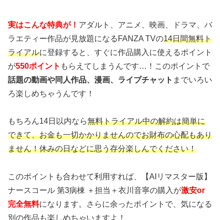
実はこんな特典が！
アダルト、アニメ、映画、ドラマ、バ
ラエティー作品が見放題になるFANZA TVの
14日間無料ト
ライアル
に登録すると、すぐに作品購入に使えるポイント
が
550ポイント
もらえてしまうんです…！このポイントで
話題の動画や同人作品、漫画、ライブチャット
までいろい
ろ楽しめちゃうんです！
もちろん14日以内なら
無料トライアル中の解約は簡単に
できて、お金も一切かかりませんのでお財布の心配もあり
ません！休みの日などに思う存分楽しんでください！
このポイントも合わせて利用すれば、【AIリマスター版】
ナースコール 第3病棟 ＋担当＋衣川音寧の購入が
激安or
完全無料
になります。さらに余ったポイントで、気になる
別の作品も楽しめちゃいますよ！