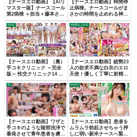
【ナースエロ動画】【AIリ
【ナースエロ動画】時間停
マスター版】ナースコール
止病棟。ナースコールがま
第2病棟 ＋担当＋藤本さお
さかの時間を止めれる神装
り
置で好きな時に挿れたり、
SENZ
4時間以上作品
止めたりし放題
【ナースエロ動画】（裏）
【ナースエロ動画】総勢23
手コキクリニック ～完全
人の欲求不満な白衣のエロ
版～ 性交クリニック14 ※
天使！優しく丁寧に射精に
全員、医療従事経験ありの
導く痴女ナースご奉仕
4K
WANZ
SPキャスト4名 ‘またがり
BEST8時間
騎乗位性交処置‘編 ～受け
継がれる超業務的リアル看
護～
【ナースエロ動画】ワザと
【ナースエロ動画】患者を
手コキのような陰部洗浄で
ムラムラ勃起させちゃう押
暴発させて青年患者を虜に
しに弱い新米ナースへ緊急