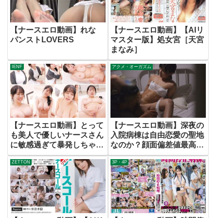
【ナースエロ動画】れな
【ナースエロ動画】【AIリ
パンストLOVERS
マスター版】処女宮［天宮
まなみ］
IENF
アクメ・オーガズム
【ナースエロ動画】とって
【ナースエロ動画】深夜の
も美人で優しいナースさん
入院病棟は自由恋愛の聖地
に敏感過ぎて暴発しちゃう
なのか？顔面偏差値最高レ
早漏チ〇ポの改善をお願い
ベルの人妻看護師に患者が
ZETTON
3P・4P
しました！めちゃくちゃか
告白したが撃沈。あきらめ
わいいナースさんが男の性
ずにチャレンジすればいつ
のお悩み相談＆早漏診療！
かは…
なしくずしで生ハメ中出し
まで！ 羽月乃蒼