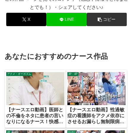
とでも！）・シェアしてください♪
X
LINE
コピー
あなたにおすすめのナース作品
アクメ・オーガズム
3P・4P
【ナースエロ動画】医師と
【ナースエロ動画】性過敏
の不倫をネタに患者の言い
症の看護師をアクメ依存に
なりになるナース！快感に
させるお漏らし無制限病棟
は抗えず漏れ出る喘ぎ声！
宮野桜
4K
KUKI