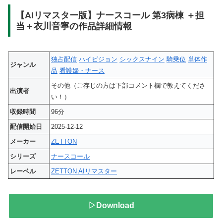
【AIリマスター版】ナースコール 第3病棟 ＋担
当＋衣川音寧の作品詳細情報
独占配信
ハイビジョン
シックスナイン
騎乗位
単体作
ジャンル
品
看護婦・ナース
その他（ご存じの方は下部コメント欄で教えてくださ
出演者
い！）
収録時間
96分
配信開始日
2025-12-12
メーカー
ZETTON
シリーズ
ナースコール
レーベル
ZETTON AIリマスター
▷Download