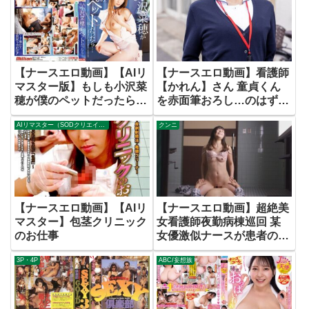
【ナースエロ動画】【AIリ
【ナースエロ動画】看護師
マスター版】もしも小沢菜
【かれん】さん 童貞くん
穂が僕のペットだったら…
を赤面筆おろし…のはずが
実は絶倫AV男優 失禁・痙
AIリマスター（SODクリエイト）
クンニ
攣お構いなし何度イっても
止まらない激ピストンでイ
カせる！【マジックミラー
号25周年記念作品】
【ナースエロ動画】【AIリ
【ナースエロ動画】超絶美
マスター】包茎クリニック
女看護師夜勤病棟巡回 某
のお仕事
女優激似ナースが患者の手
淫を目撃したら…
3P・4P
ABC/妄想族