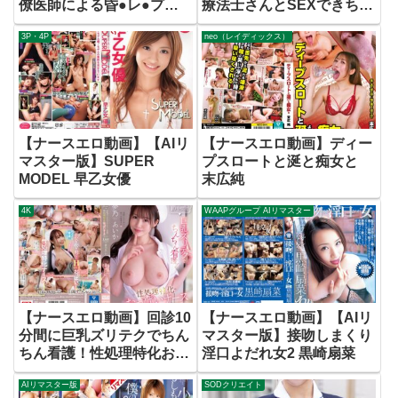
僚医師による昏●レ●プ動
療法士さんとSEXできちゃ
画 美波もも
う人生最高の入院生活
3P・4P
neo（レイディックス）
【ナースエロ動画】【AIリ
【ナースエロ動画】ディー
マスター版】SUPER
プスロートと涎と痴女と
MODEL 早乙女優
末広純
4K
WAAPグループ AIリマスター
【ナースエロ動画】回診10
【ナースエロ動画】【AIリ
分間に巨乳ズリテクでちん
マスター版】接吻しまくり
ちん看護！性処理特化おっ
淫口よだれ女2 黒崎扇菜
ぱいナース7コーナー10射
AIリマスター版
SODクリエイト
精 夢乃あいか