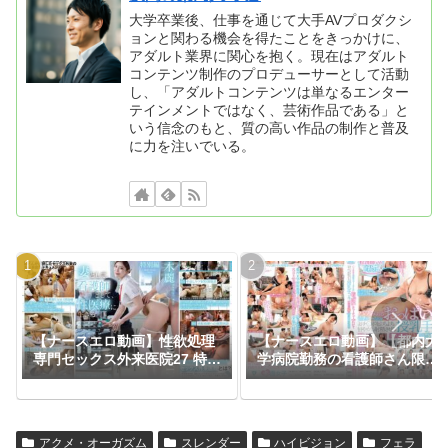
大学卒業後、仕事を通じて大手AVプロダクシ
ョンと関わる機会を得たことをきっかけに、
アダルト業界に関心を抱く。現在はアダルト
コンテンツ制作のプロデューサーとして活動
し、「アダルトコンテンツは単なるエンター
テインメントではなく、芸術作品である」と
いう信念のもと、質の高い作品の制作と普及
に力を注いでいる。
【ナースエロ動画】性欲処理
【ナースエロ動画】【都内大
専門セックス外来医院27 特別
学病院勤務の看護師さん限
編 SODSTAR 神木麗 妻とし
定】バブみある清楚なナース
て、看護師として、性医療に
さんがおっぱいチューチュー
生きる。
吸わせておチ○ポをよちよち
甘やかし射精させる授乳手コ
アクメ・オーガズム
スレンダー
ハイビジョン
フェラ