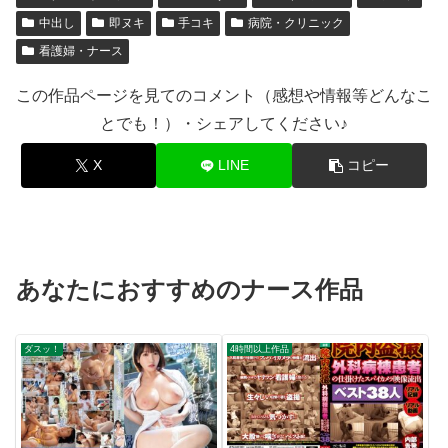
キ 美人ナース30人たっぷり5
時間9分ww
中出し
即ヌキ
手コキ
病院・クリニック
看護婦・ナース
この作品ページを見てのコメント（感想や情報等どんなこ
とでも！）・シェアしてください♪
X
LINE
コピー
あなたにおすすめのナース作品
ダスッ！
4時間以上作品