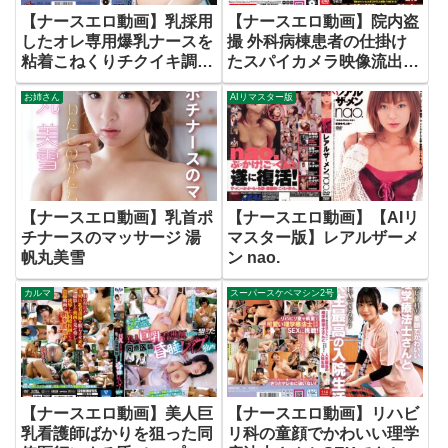
【ナースエロ動画】乳採用
【ナースエロ動画】院内盗
したオレ専用爆乳ナースを
撮 外科病棟患者の仕掛け
粘着こねくりチクイキ調教
たスパイカメラ映像流出ベ
弓乃りむ
スト38人
お姉さん
AIリマスター版
【ナースエロ動画】乳首ポ
【ナースエロ動画】【AIリ
チナースのマッサージ 湯
マスター版】レアルザーメ
帆丸美雪
ン nao.
カルマ
スーパースケベマシン2号
【ナースエロ動画】美人巨
【ナースエロ動画】リハビ
乳看護師ばかりを狙った同
リ科の童顔でかわいい理学