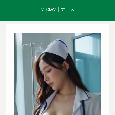
MissAV｜ナース