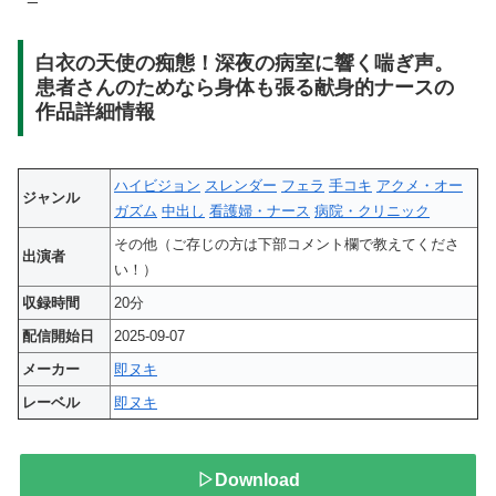
白衣の天使の痴態！深夜の病室に響く喘ぎ声。
患者さんのためなら身体も張る献身的ナースの
作品詳細情報
ハイビジョン
スレンダー
フェラ
手コキ
アクメ・オー
ジャンル
ガズム
中出し
看護婦・ナース
病院・クリニック
その他（ご存じの方は下部コメント欄で教えてくださ
出演者
い！）
収録時間
20分
配信開始日
2025-09-07
メーカー
即ヌキ
レーベル
即ヌキ
▷Download