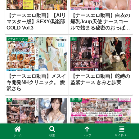
【ナースエロ動画】【AIリ
【ナースエロ動画】白衣の
マスター版】SEXY倶楽部
爆乳Jcup天使 ナースコー
GOLD Vol.3
ルで始まる秘密のおっぱい
看護 Boin「望月乃々」
アナルセックス
SM
Box2
【ナースエロ動画】メスイ
【ナースエロ動画】蛇縛の
キ開発NHクリニック。 愛
監緊ナース きみと歩実
沢さら
4K
3P・4P
ホーム
検索
トップ
サイドバー
【ナースエロ動画】2度目
【ナースエロ動画】【特典