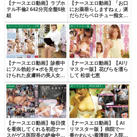
【ナースエロ動画】ラブホ
【ナースエロ動画】「お口
テル不倫2 642分完全盤6枚
にお薬垂らしますねぇ」涎
組
だらだらベロチュー痴女ナ
ース 宮城りえ
スーパースケベマシン2号
AIリマスター版
【ナースエロ動画】診察中
【ナースエロ動画】【AIリ
にフル勃起チ●ポを見せつ
マスター版】花びらを濡ら
けられた皮膚科の美人女医
して 松坂七恵
水川潤
HiroA
AIリマスター（ROCKET）
【ナースエロ動画】毎日僕
【ナースエロ動画】【 AI
を看病してくれる初恋ナー
リマスター版 】病院で一
スがゲス医院長の絶倫中年
番かわいい看護師と入院中