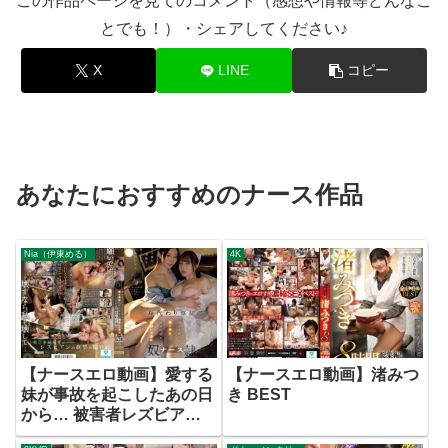
この作品ページを見てのコメント（感想や情報等どんなこ
とでも！）・シェアしてください♪
X
LINE
コピー
あなたにおすすめのナース作品
Nia（伊東める）
4K
【ナースエロ動画】愛する
【ナースエロ動画】渚みつ
妹が事故を起こしたあの日
き BEST
から… 被害者レズビアン
に弱みを握られ嫌々奉仕＆