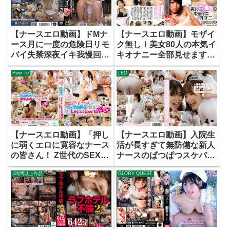
【ナースエロ動画】ドMナ
【ナースエロ動画】モザイ
ース月に一度の危険日リモ
ク無し！美女80人の本気イ
バイ失禁深夜イキ我慢回診
キオナニー全部見せます
RARA
460分ベストVol.1
How To
LEO
【ナースエロ動画】「押し
【ナースエロ動画】入院生
に弱くエロに寛容なナース
活が長すぎて無防備な新人
の皆さん！ Z世代のSEX苦
ナースのぱつぱつスケパン
手な早漏男子に自信をつけ
尻で毎日勃起してしまう僕
4時間以上作品
GLORY QUEST
てもらうためエッチ練習と
9
称してLet‘s How to 性交チ
ャレンジ！SEXでイカセら
れたら100万円