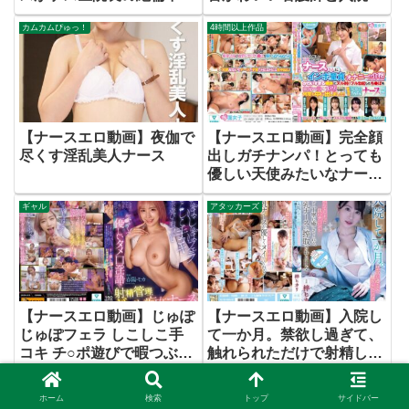
オヤジに真夜中の空き病室
に仲良くなって、セックス
カムカムぴゅっ！
4時間以上作品
で圧迫ピストン！ ブリブ
できるのか！？
リ精子が逆流するまで種付
けプレスされていた…夜勤
NTR 東條なつ
【ナースエロ動画】夜伽で
【ナースエロ動画】完全顔
尽くす淫乱美人ナース
出しガチナンパ！とっても
優しい天使みたいなナース
さんに包茎インポ童貞3重
ギャル
アタッカーズ
苦男子のオナニーの介抱し
てもらいました！！かわい
すぎる裸体にズル剥けフル
勃起したち●ぽを白衣の奥
にズブリ！金玉空になるま
で何度も中に出しました！
【ナースエロ動画】じゅぽ
【ナースエロ動画】入院し
新宿区某総合病院ナース編
じゅぽフェラ しこしこ手
て一か月。禁欲し過ぎて、
コキ チ○ポ遊びで暇つぶし
触れられただけで射精して
動けない患者の玉の裏・ア
しまった僕のチ○ポを優し
AIリマスター（アリスJAPAN）
ABC/妄想族
ナル亀頭の先まで何度も丁
く丁寧に癒してくれる、巨
ホーム
検索
トップ
サイドバー
寧にぺろぺろ清拭で弄ぶ
乳ナースに搾取される日々