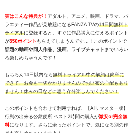
実はこんな特典が！
アダルト、アニメ、映画、ドラマ、バ
ラエティー作品が見放題になるFANZA TVの
14日間無料ト
ライアル
に登録すると、すぐに作品購入に使えるポイント
が
550ポイント
もらえてしまうんです…！このポイントで
話題の動画や同人作品、漫画、ライブチャット
までいろい
ろ楽しめちゃうんです！
もちろん14日以内なら
無料トライアル中の解約は簡単に
できて、お金も一切かかりませんのでお財布の心配もあり
ません！休みの日などに思う存分楽しんでください！
このポイントも合わせて利用すれば、【AIリマスター版】
行列の出来る公衆便所 ベスト2時間の購入が
激安or完全無
料
になります。さらに余ったポイントで、気になる別の作