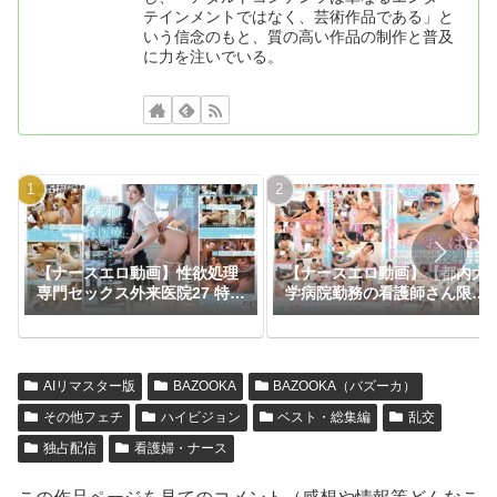
テインメントではなく、芸術作品である」と
いう信念のもと、質の高い作品の制作と普及
に力を注いでいる。
【ナースエロ動画】性欲処理
【ナースエロ動画】【都内大
専門セックス外来医院27 特別
学病院勤務の看護師さん限
編 SODSTAR 神木麗 妻とし
定】バブみある清楚なナース
て、看護師として、性医療に
さんがおっぱいチューチュー
生きる。
吸わせておチ○ポをよちよち
甘やかし射精させる授乳手コ
AIリマスター版
BAZOOKA
BAZOOKA（バズーカ）
キ 美人ナース30人たっぷり5
時間9分ww
その他フェチ
ハイビジョン
ベスト・総集編
乱交
独占配信
看護婦・ナース