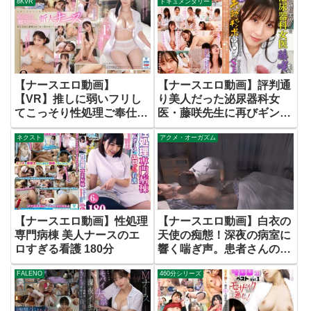
8KVR
ドキュメンタリー
敏感開発で強●レズ染めさ
れる身代わり専従ナース奴
●。 Nia 流川莉央
【ナースエロ動画】
【ナースエロ動画】評判通
【VR】推しに弱いフリし
り美人だった泌尿器科女
てこっそり性処理ご奉仕し
医・藤咲先生に再びギン勃
てくれるあざと可愛い新人
ちチンポを見せつけたら中
ネクスト
アクメ・オーガズム
ナースと濃密えちえち入院
●しSEXできるのか？
性活 三田真鈴
【ナースエロ動画】性処理
【ナースエロ動画】白衣の
専門病棟 美人ナースのエ
天使の痴態！深夜の病室に
ロすぎる看護 180分
響く喘ぎ声。患者さんのた
めなら身体も張る献身的ナ
FALENO
460分シリーズ
ース