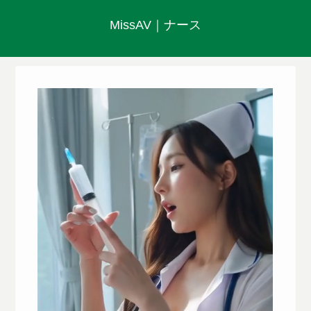
MissAV｜ナース