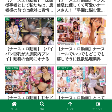
【ナースエロ動画】「医療
【ナースエロ動画】マジ天
従事者として私たちは、患
使級に優しくて可愛いナー
者様の前では絶対に表情を
スさん！「早漏に悩む童貞
崩しません」限界集落の病
君の暴発改善のお手伝いし
4K
4K
院を支える看護師の献身
てくれませんか？」男性器
慣れしているようで意外と
ウブな看護師さんが早漏す
ぎる童貞君にムラムラ膣キ
ュンしちゃって生中出し筆
おろしSPECIAL！
【ナースエロ動画】【パイ
【ナースエロ動画】ナース
パン巨乳が大胆院内プレ
コールでいつでもどこでも
イ】勤務の合間にオナる天
嬉しそうに性欲処理業界
性のエロ女！こっそり忍び
初！ご奉仕型おしゃぶりギ
ABC/妄想族
アイエナジー
込んで大胆フェラ＆おもち
ャルナース 笹倉彩
ゃオナニー！バレそうにな
ると移動してプレイ続行！
声を抑えてイキまくりの敏
感マ●コに連続中出し！！
【Thanks Bitch】【み
【ナースエロ動画】甘サド
【ナースエロ動画】とって
お】 藤子みお
変態ナース高橋ほなみ 唾
も美人で優しいナースさん
液まみれでアナルから尿道
に敏感過ぎて暴発しちゃう
ホーム
検索
トップ
サイドバー