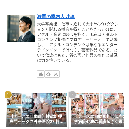
狭間の案内人 小倉
大学卒業後、仕事を通じて大手AVプロダクシ
ョンと関わる機会を得たことをきっかけに、
アダルト業界に関心を抱く。現在はアダルト
コンテンツ制作のプロデューサーとして活動
し、「アダルトコンテンツは単なるエンター
テインメントではなく、芸術作品である」と
いう信念のもと、質の高い作品の制作と普及
に力を注いでいる。
【ナースエロ動画】性欲処理
【ナースエロ動画】【都内大
専門セックス外来医院27 特別
学病院勤務の看護師さん限
編 SODSTAR 神木麗 妻とし
定】バブみある清楚なナース