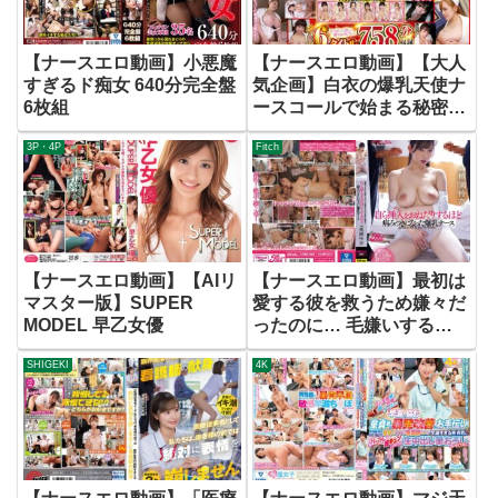
【ナースエロ動画】小悪魔
【ナースエロ動画】【大人
すぎるド痴女 640分完全盤
気企画】白衣の爆乳天使ナ
6枚組
ースコールで始まる秘密の
おっぱい看護collection ノ
3P・4P
Fitch
ーカット6タイトル 758分
収録【最大Mcup】
【ナースエロ動画】【AIリ
【ナースエロ動画】最初は
マスター版】SUPER
愛する彼を救うため嫌々だ
MODEL 早乙女優
ったのに… 毛嫌いするセ
クハラ院長たちのチ〇ポが
SHIGEKI
4K
身悶えするほど気持ち良過
ぎて自ら挿入をおねだりす
るほど病みつきになった爆
乳ナース 桃園怜奈