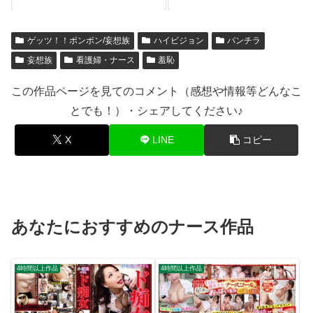
て、看護師として、性医療に
さんがおっぱいチューチュー
生きる。
吸わせておチ○ポをよちよち
甘やかし射精させる授乳手コ
ゲッツ！！ボンボン/妄想族
ハイビジョン
パンチラ
キ 美人ナース30人たっぷり5
時間9分ww
妄想族
看護婦・ナース
羞恥
この作品ページを見てのコメント（感想や情報等どんなこ
とでも！）・シェアしてください♪
X
LINE
コピー
あなたにおすすめのナース作品
4時間以上作品
4時間以上作品